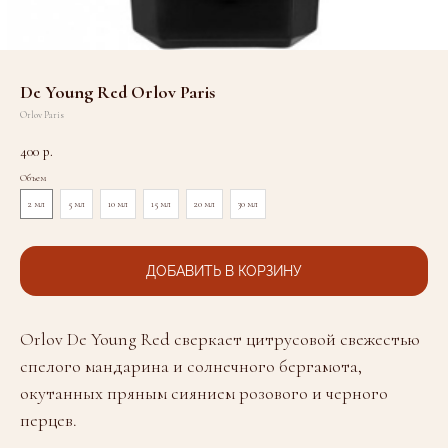
De Young Red Orlov Paris
Orlov Paris
400
р.
Объем
2 мл
5 мл
10 мл
15 мл
20 мл
30 мл
ДОБАВИТЬ В КОРЗИНУ
Orlov De Young Red сверкает цитрусовой свежестью
спелого мандарина и солнечного бергамота,
окутанных пряным сиянием розового и черного
перцев.