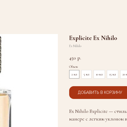
Explicite Ex Nihilo
Ex Nihilo
450
р.
Объем
2 мл
5 мл
10 мл
15 мл
20 
ДОБАВИТЬ В КОРЗИНУ
Ex Nihilo Explicite — сти
манере с легким уклоном в