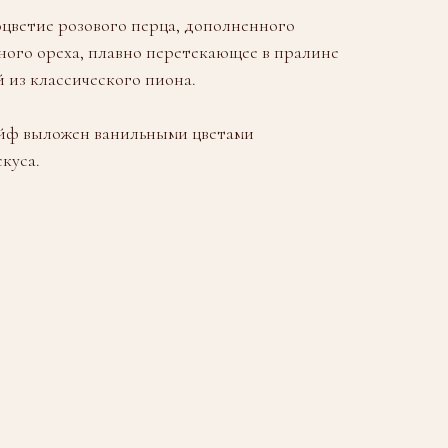
оцветие розового перца, дополненного
ого ореха, плавно перетекающее в пралине
й из классического пиона.
йф выложен ванильными цветами
куса.