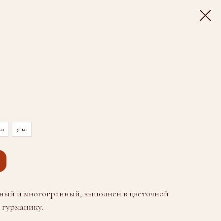
мл
30 мл
льный и многогранный, выполнен в цветочной
 гурманику.