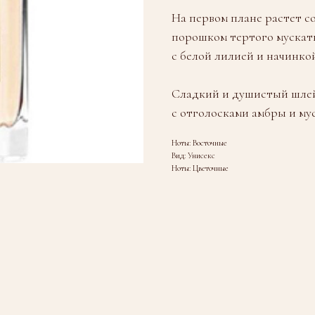
На первом плане растет с
порошком тертого мускатн
с белой лилией и начинко
Сладкий и душистый шле
с отголосками амбры и мус
Ноты: Восточные
Вид: Унисекс
Ноты: Цветочные