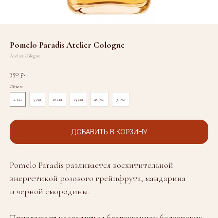
Pomelo Paradis Atelier Cologne
Atelier Cologne
350
р.
Объем
2 мл
5 мл
10 мл
15 мл
20 мл
30 мл
ДОБАВИТЬ В КОРЗИНУ
Pomelo Paradis разливается восхитительной
энергетикой розового грейпфрута, мандарина
и черной смородины.
Приглашает насладиться благоуханием болгарских