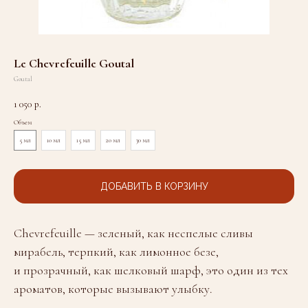
Le Chevrefeuille Goutal
Goutal
1 050
р.
Объем
5 мл
10 мл
15 мл
20 мл
30 мл
ДОБАВИТЬ В КОРЗИНУ
Chevrefeuille — зеленый, как неспелые сливы
мирабель, терпкий, как лимонное безе,
и прозрачный, как шелковый шарф, это один из тех
ароматов, которые вызывают улыбку.