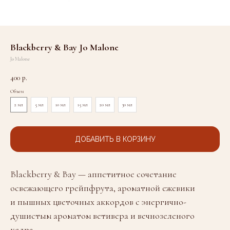
Blackberry & Bay Jo Malone
Jo Malone
400
р.
Объем
2 мл
5 мл
10 мл
15 мл
20 мл
30 мл
ДОБАВИТЬ В КОРЗИНУ
Blackberry & Bay — аппетитное сочетание
освежающего грейпфрута, ароматной ежевики
и пышных цветочных аккордов с энергично-
душистым ароматом ветивера и вечнозеленого
кедра.