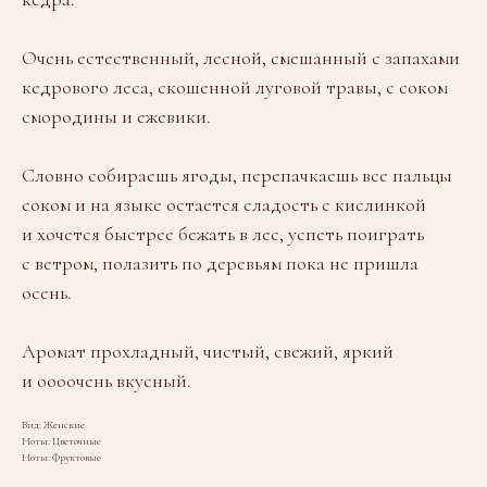
Очень естественный, лесной, смешанный с запахами
кедрового леса, скошенной луговой травы, с соком
смородины и ежевики.
Словно собираешь ягоды, перепачкаешь все пальцы
соком и на языке остается сладость с кислинкой
и хочется быстрее бежать в лес, успеть поиграть
с ветром, полазить по деревьям пока не пришла
осень.
Аромат прохладный, чистый, свежий, яркий
и оооочень вкусный.
Вид: Женские
Ноты: Цветочные
Ноты: Фруктовые