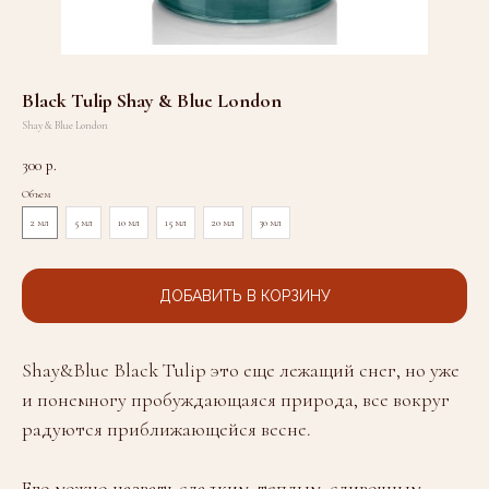
Black Tulip Shay & Blue London
Shay & Blue London
300
р.
Объем
2 мл
5 мл
10 мл
15 мл
20 мл
30 мл
ДОБАВИТЬ В КОРЗИНУ
Shay&Blue Black Tulip это еще лежащий снег, но уже
и понемногу пробуждающаяся природа, все вокруг
радуются приближающейся весне.
Его можно назвать сладким, теплым, сливочным