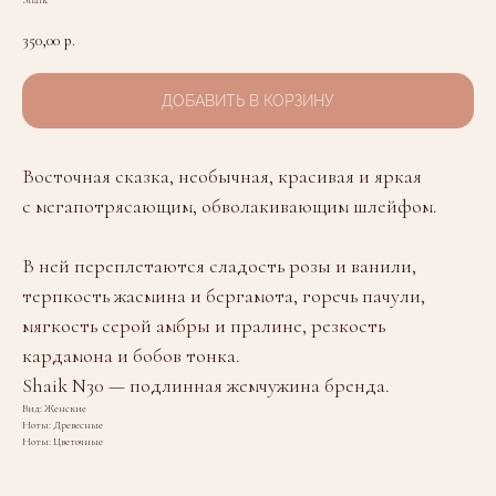
Shaik
350,00
р.
ДОБАВИТЬ В КОРЗИНУ
Восточная сказка, необычная, красивая и яркая
с мегапотрясающим, обволакивающим шлейфом.
В ней переплетаются сладость розы и ванили,
терпкость жасмина и бергамота, горечь пачули,
мягкость серой амбры и пралине, резкость
кардамона и бобов тонка.
Shaik N30 — подлинная жемчужина бренда.
Вид: Женские
Ноты: Древесные
Ноты: Цветочные