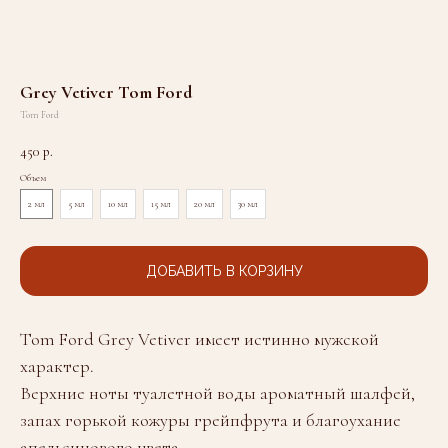
Grey Vetiver Tom Ford
Tom Ford
450
р.
Объем
2 мл
5 мл
10 мл
15 мл
20 мл
30 мл
ДОБАВИТЬ В КОРЗИНУ
Tom Ford Grey Vetiver имеет истинно мужской
характер.
Верхние ноты туалетной воды ароматный шалфей,
запах горькой кожуры грейпфрута и благоухание
апельсинового цвета.