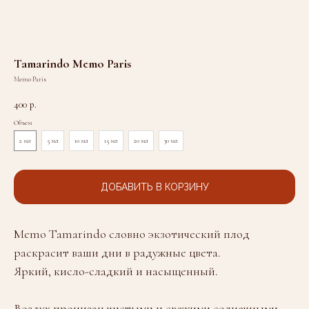
Tamarindo Memo Paris
Memo Paris
400
р.
Объем
2 мл
5 мл
10 мл
15 мл
20 мл
30 мл
ДОБАВИТЬ В КОРЗИНУ
Memo Tamarindo словно экзотический плод
раскрасит ваши дни в радужные цвета.
Яркий, кисло-сладкий и насыщенный.
Воздух пронизан чистыми и свежими солнечными