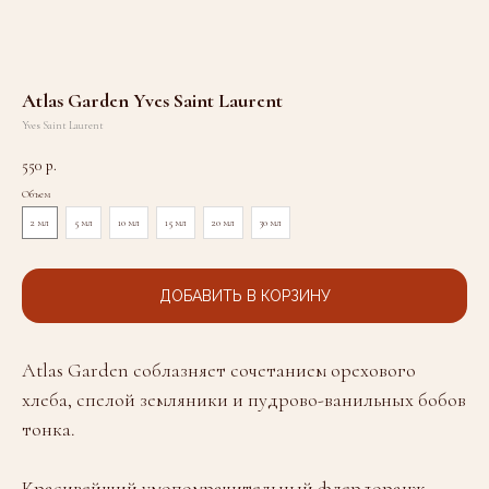
Atlas Garden Yves Saint Laurent
Yves Saint Laurent
550
р.
Объем
2 мл
5 мл
10 мл
15 мл
20 мл
30 мл
ДОБАВИТЬ В КОРЗИНУ
Atlas Garden соблазняет сочетанием орехового
хлеба, спелой земляники и пудрово-ванильных бобов
тонка.
Красивейший умопомрачительный флердоранж,