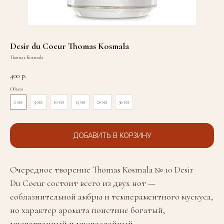
Desir du Coeur Thomas Kosmala
Thomas Kosmala
400
р.
Объем
2 мл
5 мл
10 мл
15 мл
20 мл
30 мл
ДОБАВИТЬ В КОРЗИНУ
Очередное творение Thomas Kosmala № 10 Desir
Du Coeur состоит всего из двух нот —
соблазнительной амбры и темпераментного мускуса,
но характер аромата поистине богатый,
многогранный и многослойный.