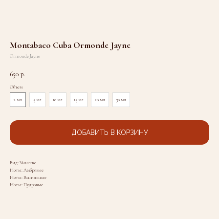
Montabaco Cuba Ormonde Jayne
Ormonde Jayne
650
р.
Объем
2 мл
5 мл
10 мл
15 мл
20 мл
30 мл
ДОБАВИТЬ В КОРЗИНУ
Вид: Унисекс
Ноты: Амбровые
Ноты: Ванильные
Ноты: Пудровые