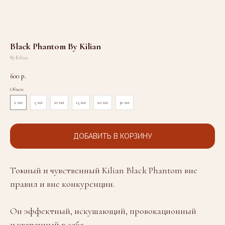
Black Phantom By Kilian
By Kilian
600
р.
Объем
2 мл
5 мл
10 мл
15 мл
20 мл
30 мл
ДОБАВИТЬ В КОРЗИНУ
Томный и чувственный Kilian Black Phantom вне
правил и вне конкуренции.
Он эффектный, искушающий, провокационный
и уверенный в себе.