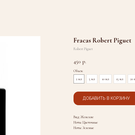
Fracas Robert Piguet
Robert Piguet
450
р.
Объем
2 мл
5 мл
10 мл
15 мл
20 
ДОБАВИТЬ В КОРЗИНУ
Вид: Женские
Ноты: Цветочные
Ноты: Зеленые