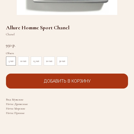
Allure Homme Sport Chanel
Chanel
950
р.
Объем
5 мл
10 мл
15 мл
20 мл
30 мл
ДОБАВИТЬ В КОРЗИНУ
Вид: Мужские
Ноты: Древесные
Ноты: Морские
Ноты: Пряные