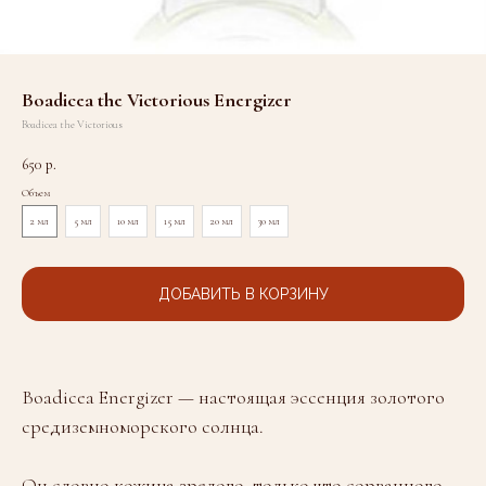
Boadicea the Victorious Energizer
Boadicea the Victorious
650
р.
Объем
2 мл
5 мл
10 мл
15 мл
20 мл
30 мл
ДОБАВИТЬ В КОРЗИНУ
Boadicea Energizer — настоящая эссенция золотого
средиземноморского солнца.
Он словно кожица зрелого, только что сорванного