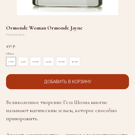
Ormonde Woman Ormonde Jayne
Ormonde Jayne
450
р.
Объем
2 мл
5 мл
10 мл
15 мл
20 мл
30 мл
ДОБАВИТЬ В КОРЗИНУ
Великолепное творение Геза Шоэна многие
называют магическим зельем, которое способно
приворожить.
Аромат-совершенство — дивная ода женственности.