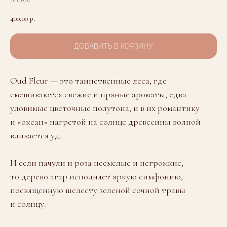
Tom Ford
400,00
р.
ДОБАВИТЬ В КОРЗИНУ
Oud Fleur — это таинственные леса, где
смешиваются свежие и пряные ароматы, едва
уловимые цветочные полутона, и в их романтику
и «океан» нагретой на солнце древесины волной
вливается уд.
И если пачули и роза несмелые и негромкие,
то дерево агар исполняет яркую симфонию,
посвященную шелесту зеленой сочной травы
и солнцу.