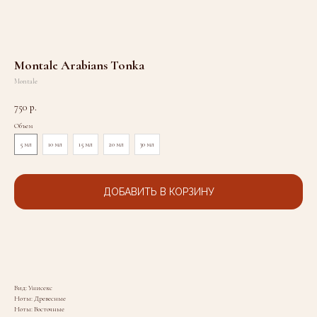
Montale Arabians Tonka
Montale
750
р.
Объем
5 мл
10 мл
15 мл
20 мл
30 мл
ДОБАВИТЬ В КОРЗИНУ
Вид: Унисекс
Ноты: Древесные
Ноты: Восточные