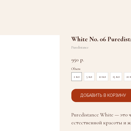
White No. 06 Puredis
Puredistance
950
р.
Объем
2 мл
5 мл
10 мл
15 мл
20 
ДОБАВИТЬ В КОРЗИНУ
Puredistance White — это 
естественной красоты и ж