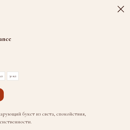
tance
мл
30 мл
чарующий букет из света, спокойствия,
енственности.