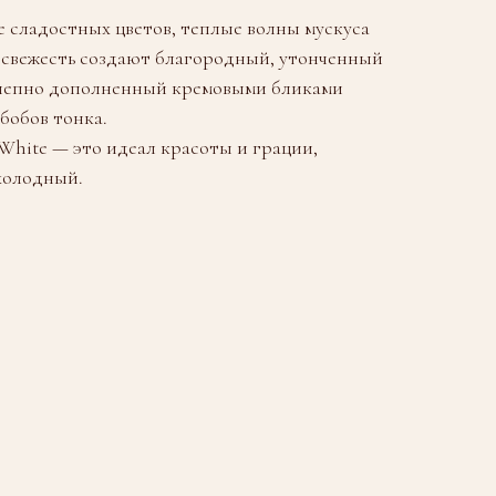
 сладостных цветов, теплые волны мускуса
 свежесть создают благородный, утонченный
олепно дополненный кремовыми бликами
бобов тонка.
White — это идеал красоты и грации,
холодный.