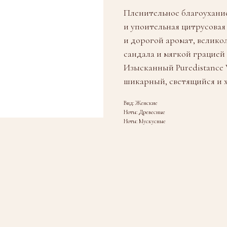
Пленительное благоухание
и упоительная цитрусовая
и дорогой аромат, велик
сандала и мягкой грацией 
Изысканный Puredistance 
шикарный, светящийся и 
Вид: Женские
Ноты: Древесные
Ноты: Мускусные