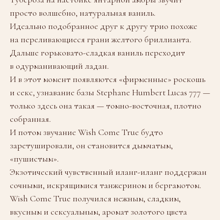
просто волшебно, натуральная ваниль.
Идеально подобранное друг к другу трио похоже
на переливающиеся грани желтого бриллианта.
Дальше горьковато-сладкая ваниль переходит
в одурманивающий ладан.
И в этот момент появляются «фирменные» роскошь
и секс, узнавание базы Stephane Humbert Lucas 777 —
только здесь она такая — томно-восточная, плотно
собранная.
И потом звучание Wish Come True будто
заретушировали, он становится дымчатым,
«пушистым».
Экзотический чувственный иланг-иланг поддержан
сочными, искрящимися танжерином и бергамотом.
Wish Come True получился нежным, сладким,
вкусным и сексуальным, аромат золотого цвета