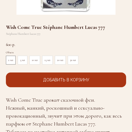
Wish Come True Stéphane Humbert Lucas 777
Stéphane Humbert Lucas 777
600
р.
Объем
2 мл
5 мл
10 мл
15 мл
20 мл
30 мл
ДОБАВИТЬ В КОРЗИНУ
Wish Come True аромат сказочной феи.
Нежный, манкий, роскошный и сексуально-
провокационный, звучит при этом дорого, как весь
парфюм от Stephane Humbert Lucas 777.
Тубероза на настойке янтарной амбры звучит