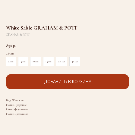
White Sable GRAHAM & POTT
GRAHAM & POTT
850
р.
Объем
2 мл
5 мл
10 мл
15 мл
20 мл
30 мл
ДОБАВИТЬ В КОРЗИНУ
Вид: Женские
Ноты: Пудровые
Ноты: Фруктовые
Ноты: Цветочные