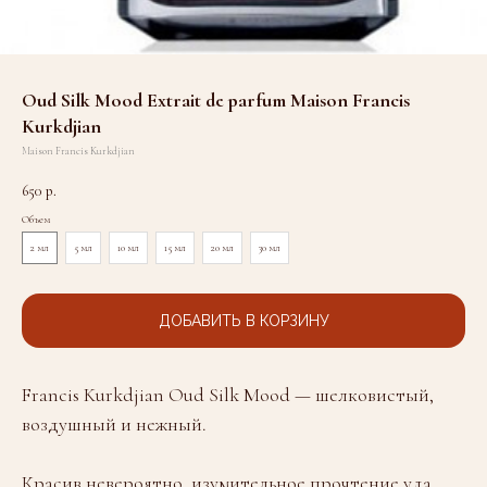
Oud Silk Mood Extrait de parfum Maison Francis
Kurkdjian
Maison Francis Kurkdjian
650
р.
Объем
2 мл
5 мл
10 мл
15 мл
20 мл
30 мл
ДОБАВИТЬ В КОРЗИНУ
Francis Kurkdjian Oud Silk Mood — шелковистый,
воздушный и нежный.
Красив невероятно, изумительное прочтение уда,