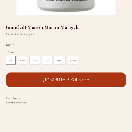
(untitled) Maison Martin Margiela
Maison Martin Margiela
650
р.
Объем
2 мл
5 мл
10 мл
15 мл
20 мл
30 мл
ДОБАВИТЬ В КОРЗИНУ
Вид: Унисекс
Ноты: Цветочные