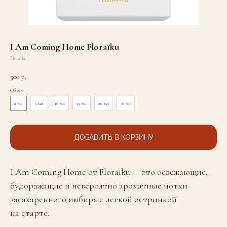
I Am Coming Home Floraïku
Floraïku
500
р.
Объем
2 мл
5 мл
10 мл
15 мл
20 мл
30 мл
ДОБАВИТЬ В КОРЗИНУ
I Am Coming Home от Floraiku — это освежающие,
будоражащие и невероятно ароматные нотки
засахаренного имбиря с легкой остринкой
на старте.