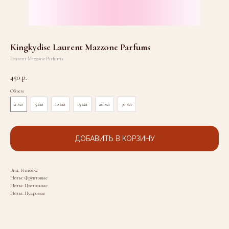
Kingkydise Laurent Mazzone Parfums
Laurent Mazzone Parfums
450
р.
Объем
2 мл
5 мл
10 мл
15 мл
20 мл
30 мл
ДОБАВИТЬ В КОРЗИНУ
Вид: Унисекс
Ноты: Фруктовые
Ноты: Цветочные
Ноты: Пудровые