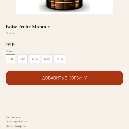
Boise Fruite Montale
Montale
650
р.
Объем
5 мл
10 мл
15 мл
20 мл
30 мл
ДОБАВИТЬ В КОРЗИНУ
Вид: Унисекс
Ноты: Древесные
Ноты: Фужерные