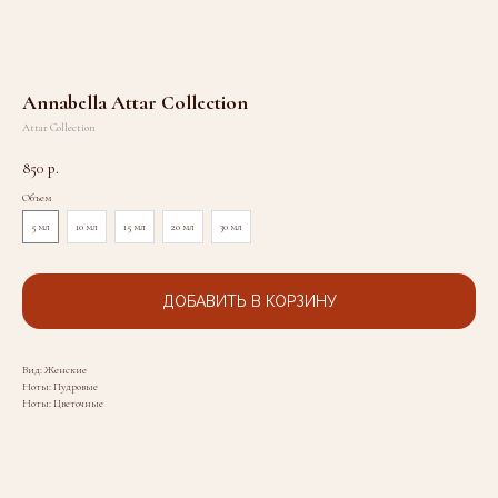
Annabella Attar Collection
Attar Collection
850
р.
Объем
5 мл
10 мл
15 мл
20 мл
30 мл
ДОБАВИТЬ В КОРЗИНУ
Вид: Женские
Ноты: Пудровые
Ноты: Цветочные