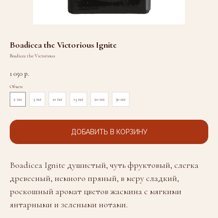
Boadicea the Victorious Ignite
Boadicea the Victorious
1 050
р.
Объем
2 мл
5 мл
10 мл
15 мл
20 мл
30 мл
ДОБАВИТЬ В КОРЗИНУ
Boadicea Ignite душистый, чуть фруктовый, слегка
древесный, немного пряный, в меру сладкий,
роскошный аромат цветов жасмина с мягкими
янтарными и зелеными нотами.