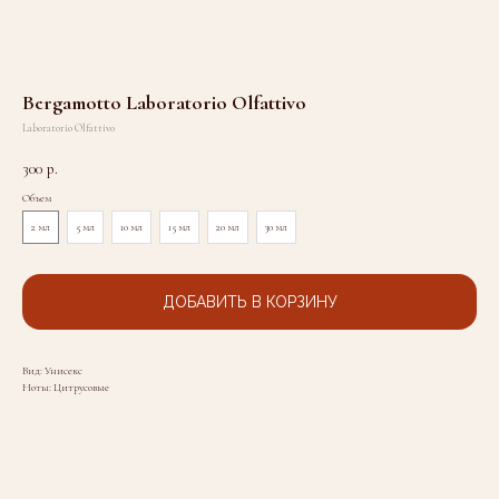
Bergamotto Laboratorio Olfattivo
Laboratorio Olfattivo
300
р.
Объем
2 мл
5 мл
10 мл
15 мл
20 мл
30 мл
ДОБАВИТЬ В КОРЗИНУ
Вид: Унисекс
Ноты: Цитрусовые