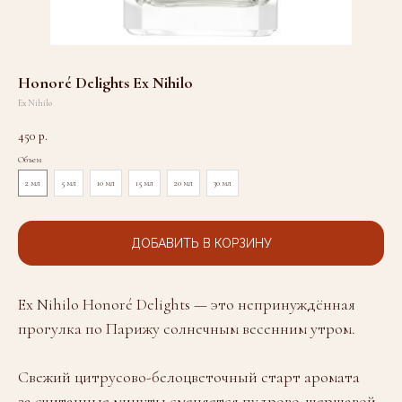
Honoré Delights Ex Nihilo
Ex Nihilo
450
р.
Объем
2 мл
5 мл
10 мл
15 мл
20 мл
30 мл
ДОБАВИТЬ В КОРЗИНУ
Ex Nihilo Honoré Delights — это непринуждённая
прогулка по Парижу солнечным весенним утром.
Свежий цитрусово-белоцветочный старт аромата
за считанные минуты сменяется пудрово-шершавой