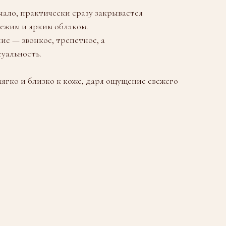
чало, практически сразу закрывается
вежим и ярким облаком.
ие — звонкое, трепетное, а
уальность.
ягко и близко к коже, даря ощущение свежего