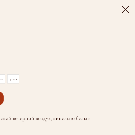
мл
30 мл
рской вечерний воздух, кипельно белые