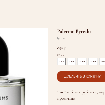
Palermo Byredo
Byredo
850
р.
Объем
2 мл
5 мл
10 мл
15 мл
20 
ДОБАВИТЬ В КОРЗИНУ
Чистая белая рубашка, мо
простыни.