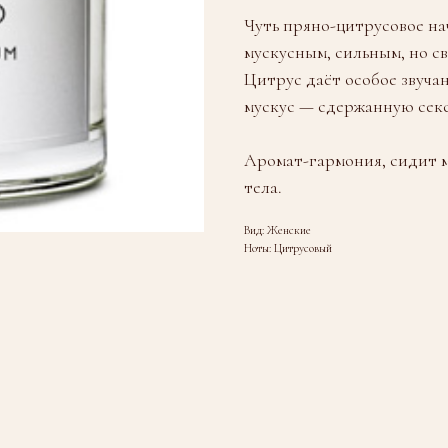
Чуть пряно-цитрусовое на
мускусным, сильным, но с
Цитрус даёт особое звучан
мускус — сдержанную секс
Аромат-гармония, сидит м
тела.
Вид: Женские
Ноты: Цитрусовый