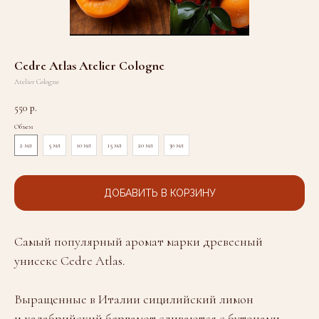
Cedre Atlas Atelier Cologne
Atelier Cologne
550
р.
Объем
2 мл
5 мл
10 мл
15 мл
20 мл
30 мл
ДОБАВИТЬ В КОРЗИНУ
Самый популярный аромат марки древесный
унисекс Cedre Atlas.
Выращенные в Италии сицилийский лимон
и калабрийский бергамот сливаются с бутонами