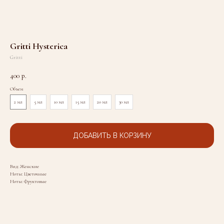
Gritti Hysterica
Gritti
400
р.
Объем
2 мл
5 мл
10 мл
15 мл
20 мл
30 мл
ДОБАВИТЬ В КОРЗИНУ
Вид: Женские
Ноты: Цветочные
Ноты: Фруктовые