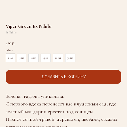
Viper Green Ex Nihilo
Ex Nihilo
450
р.
Объем
2 мл
5 мл
10 мл
15 мл
20 мл
30 мл
ДОБАВИТЬ В КОРЗИНУ
Зеленая гадюка уникальна.
С первого вдоха перенесет вас в чудесный сад, где
зеленый мандарин греется под солнцем.
Пахнет сочной травой, деревьями, цветами, свежим
ветром и немного фруктами.