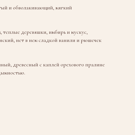
ый и обволакивающий, мягкий
, теплые деревяшки, имбирь и мускус,
анский, нет в нем сладкой ванили и рюшечек
ный, древесный с каплей орехового пралине
дымностью.