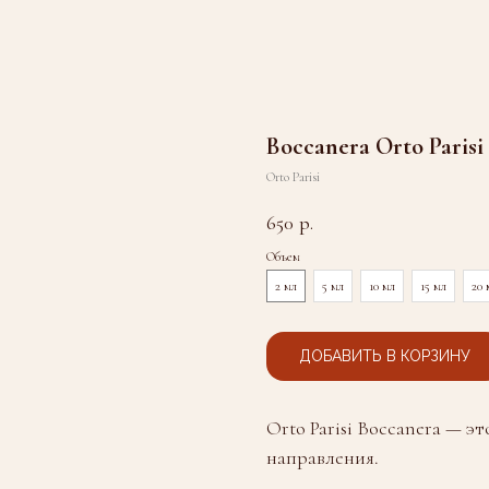
Boccanera Orto Parisi
Orto Parisi
650
р.
Объем
2 мл
5 мл
10 мл
15 мл
20 
ДОБАВИТЬ В КОРЗИНУ
Orto Parisi Boccanera — 
направления.