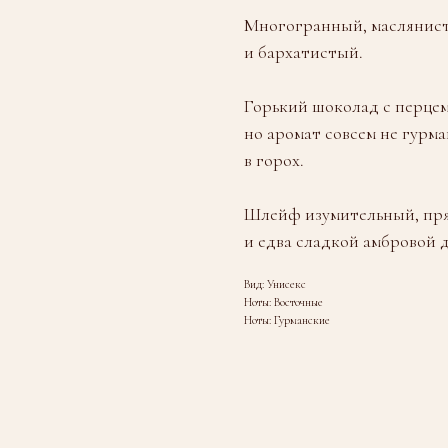
Многогранный, маслянист
и бархатистый.
Горький шоколад с перцем
но аромат совсем не гурм
в горох.
Шлейф изумительный, пря
и едва сладкой амбровой 
Вид: Унисекс
Ноты: Восточные
Ноты: Гурманские