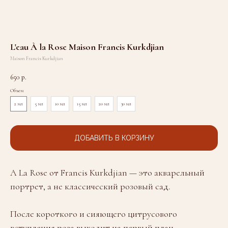
L'eau À la Rose Maison Francis Kurkdjian
Maison Francis Kurkdjian
650
р.
Объем
2 мл
5 мл
10 мл
15 мл
20 мл
30 мл
ДОБАВИТЬ В КОРЗИНУ
A La Rose от Francis Kurkdjian — это акварельный
портрет, а не классический розовый сад.
После короткого и сияющего цитрусового
вступления роза выходит на первый план