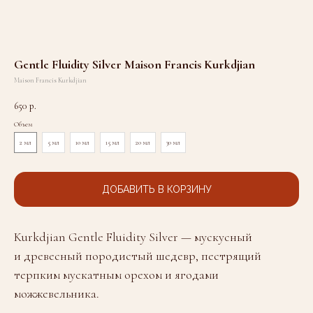
Gentle Fluidity Silver Maison Francis Kurkdjian
Maison Francis Kurkdjian
650
р.
Объем
2 мл
5 мл
10 мл
15 мл
20 мл
30 мл
ДОБАВИТЬ В КОРЗИНУ
Kurkdjian Gentle Fluidity Silver — мускусный
и древесный породистый шедевр, пестрящий
терпким мускатным орехом и ягодами
можжевельника.