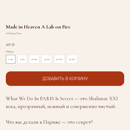
Made in Heaven A Lab on Fire
A Lab on Fire
450
р.
Объем
2 мл
5 мл
10 мл
15 мл
20 мл
30 мл
ДОБАВИТЬ В КОРЗИНУ
What We Do In PARIS Is Secret — это Shalimar XXI
века, прозрачный, нежный и совершенно чистый.
Что мы делали в Париже — это секрет?