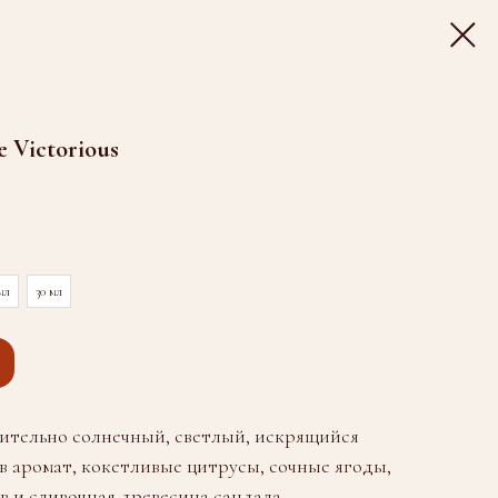
 Victorious
мл
30 мл
ительно солнечный, светлый, искрящийся
 аромат, кокетливые цитрусы, сочные ягоды,
 и сливочная древесина сандала.