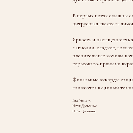
В первых нотах слышны с
цитрусовая свежесть лимо
Яркость и насыщенность 
магнолии, сладкое, волше
пленительные мотивы кот
горьковато-пряными вкра
Финальные аккорды сандал
сливаются в единый томн
Вид: Унисекс
Ноты: Древесные
Ноты: Цветочные