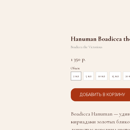
Hanuman Boadicea the
Boadicea the Victorious
1 350
р.
Объем
2 мл
5 мл
10 мл
15 мл
20 
ДОБАВИТЬ В КОРЗИНУ
Boadicea Hanuman — удив
мириадами золотых бликов
душистые переливы цветов