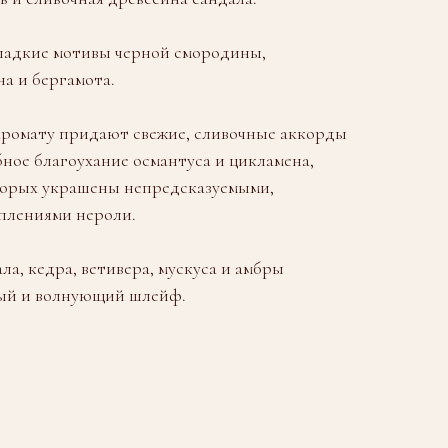
ладкие мотивы черной смородины,
на и бергамота.
аромату придают свежие, сливочные аккорды
бное благоухание османтуса и цикламена,
орых украшены непредсказуемыми,
плениями нероли.
а, кедра, ветивера, мускуса и амбры
ый и волнующий шлейф.