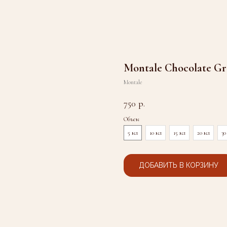
Montale Chocolate Gr
Montale
750
р.
Объем
5 мл
10 мл
15 мл
20 мл
30
ДОБАВИТЬ В КОРЗИНУ