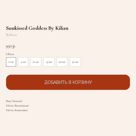
Sunkissed Goddess By Kilian
By Kilian
950
р.
Объем
2 мл
5 мл
10 мл
15 мл
20 мл
30 мл
ДОБАВИТЬ В КОРЗИНУ
Вид: Унисекс
Ноты: Ванильные
Ноты: Кокосовые