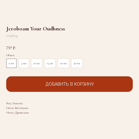
Jeroboam Your Oudhness
Lengling
750
р.
Объем
2 мл
5 мл
10 мл
15 мл
20 мл
30 мл
ДОБАВИТЬ В КОРЗИНУ
Вид: Унисекс
Ноты: Восточные
Ноты: Древесные