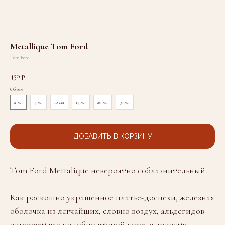
Metallique Tom Ford
Tom Ford
450
р.
Объем
2 мл
5 мл
10 мл
15 мл
20 мл
30 мл
ДОБАВИТЬ В КОРЗИНУ
Tom Ford Mettalique невероятно соблазнительный.
Как роскошно украшенное платье-доспехи, железная
оболочка из легчайших, словно воздух, альдегидов
окружает вас подобно второй коже, а яркости