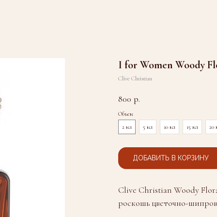
I for Women Woody Flo
Clive Christian
800
р.
Объем
2 мл
5 мл
10 мл
15 мл
20 
ДОБАВИТЬ В КОРЗИНУ
Clive Christian Woody Flo
роскошь цветочно-шипров