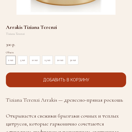
Arrakis Tiziana Terenzi
Tiziana Terenzi
300
р.
Объем
2 мл
5 мл
10 мл
15 мл
20 мл
30 мл
ДОБАВИТЬ В КОРЗИНУ
Tiziana Terenzi Arrakis — древесно-пряная роскошь
Открывается свежими брызгами сочных и теплых
цитрусов, которые гармонично сочетаются
с тимьяном, шафраном и розмарином, смягченные