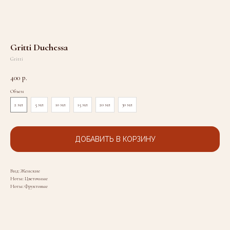
Gritti Duchessa
Gritti
400
р.
Объем
2 мл
5 мл
10 мл
15 мл
20 мл
30 мл
ДОБАВИТЬ В КОРЗИНУ
Вид: Женские
Ноты: Цветочные
Ноты: Фруктовые