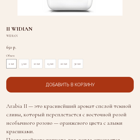
II WIDIAN
WIDIAN
650
р.
Объем
2 мл
5 мл
10 мл
15 мл
20 мл
30 мл
ДОБАВИТЬ В КОРЗИНУ
Arabia II — это красивейший аромат спелой темной
сливы, который переплетается с восточной розой
необычного розово — оранжевого цвета с алыми
краешками.
После знойного жаркого дня, когда опускается