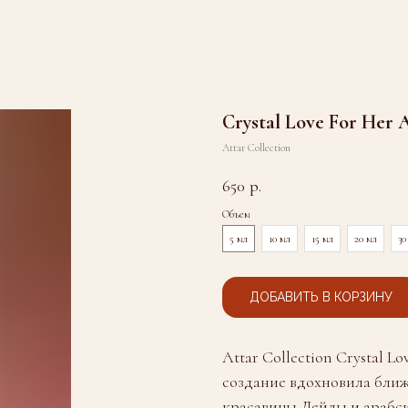
Crystal Love For Her A
Attar Collection
650
р.
Объем
5 мл
10 мл
15 мл
20 мл
30
ДОБАВИТЬ В КОРЗИНУ
Attar Collection Crystal 
создание вдохновила ближ
красавицы Лейлы и арабс