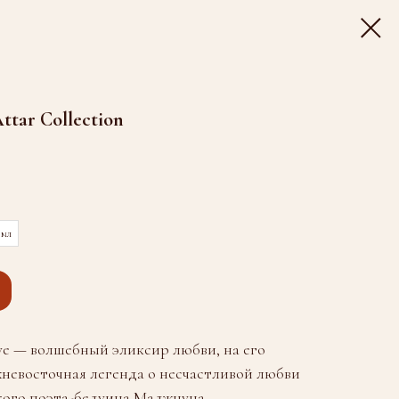
ttar Collection
 мл
Love — волшебный эликсир любви, на его
невосточная легенда о несчастливой любви
кого поэта-бедуина Маджнуна.