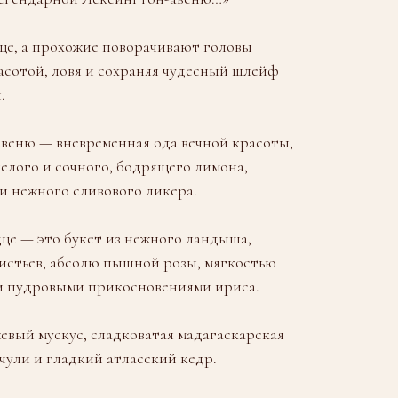
.
це, а прохожие поворачивают головы
расотой, ловя и сохраняя чудесный шлейф
.
веню — вневременная ода вечной красоты,
лого и сочного, бодрящего лимона,
и нежного сливового ликера.
це — это букет из нежного ландыша,
истьев, абсолю пышной розы, мягкостью
и пудровыми прикосновениями ириса.
вый мускус, сладковатая мадагаскарская
чули и гладкий атласский кедр.