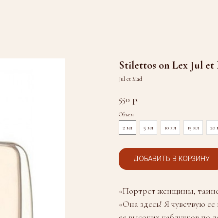
Stilettos on Lex Jul et
Jul et Mad
550
р.
Объем
2 мл
5 мл
10 мл
15 мл
20 
ДОБАВИТЬ В КОРЗИНУ
«Портрет женщины, таинс
«Она здесь! Я чувствую ее
ее высоких каблучков по