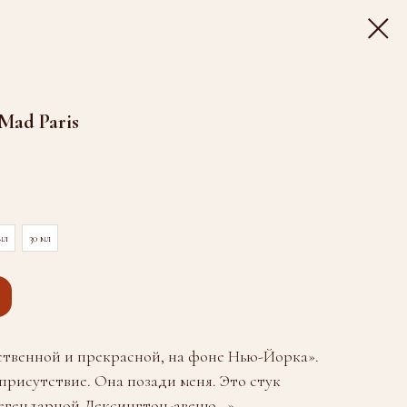
 Mad Paris
мл
30 мл
твенной и прекрасной, на фоне Нью-Йорка».
 присутствие. Она позади меня. Это стук
 легендарной Лексингтон-авеню…»