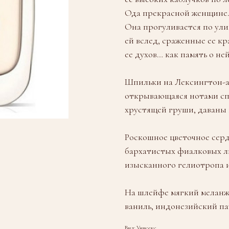
Ода прекрасной женщине
Она прогуливается по ули
ей вслед, сраженные ее к
ее духов… как память о ней
Шпильки на Лексингтон-а
открывающаяся нотами спе
хрустящей груши, даваны 
Роскошное цветочное серд
бархатистых фиалковых л
изысканного гелиотропа 
На шлейфе мягкий меланже
ваниль, индонезийский па
Вид: Унисекс